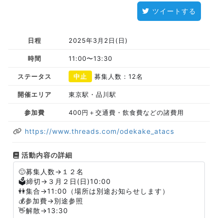
ツイートする
日程
2025年3月2日(日)
時間
11:00〜13:30
ステータス
中止
募集人数：12名
開催エリア
東京駅・品川駅
参加費
400円＋交通費・飲食費などの諸費用
https://www.threads.com/odekake_atacs
活動内容の詳細
🙂募集人数→１２名
🗳️締切→３月２日(日)10:00
👭集合→11:00（場所は別途お知らせします）
💰参加費→別途参照
👋解散→13:30