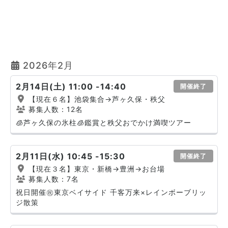
2026年2月
2月14日(土) 11:00 -14:40
開催終了
【現在６名】池袋集合→芦ヶ久保・秩父
募集人数：12名
🧊芦ヶ久保の氷柱🧊鑑賞と秩父おでかけ満喫ツアー
2月11日(水) 10:45 -15:30
開催終了
【現在３名】東京・新橋→豊洲→お台場
募集人数：7名
祝日開催㊗️東京ベイサイド 千客万来×レインボーブリッ
ジ散策