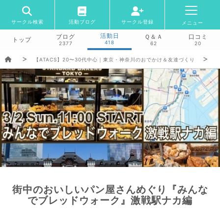
サークル検索
活動ブログ
サークル登録
メニュー
活動日
ブログ
Ｑ＆Ａ
口コミ
トップ
418
2377
62
20
【ATACS】20〜30代中心｜東京・神奈川のおでかけ＆友達づくり
街中のおいしいパン屋さんめぐり『みんな
でブレッドウォーク』激戦駅ナカ編