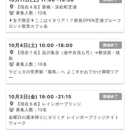
【現在４名】新橋・浜松町芝浦
募集人数：12名
👩女子限定👩ここはイタリア！？新規OPEN芝浦ブルーフ
ロント散策カフェ会
10月4日(土) 10:00 -18:00
開催終了
【現在７名】品川集合（途中合流も可）→横須賀・猿
島
募集人数：10名
ラピュタの世界観『猿島』へ よこすかおでかけ満喫ツア
ー
10月3日(金) 19:00 -21:15
開催終了
【現在６名】レインボーブリッジ
募集人数：12名
金曜日の週末帰りにヨリミチ レインボーブリッジナイト
ウォーク