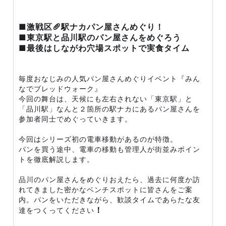
■激戦区🥖駅ナカパン屋さんめぐり！
■東京駅と品川駅のパン屋さんをめぐろう
■最後はしながわ穴場スポットで実食タイム
毎度おなじみの人気パン屋さんめぐりイベント『みん
なでブレッドウォーク』
今回の舞台は、天候にも左右されない「東京駅」と
「品川駅」なんと２箇所の駅ナカにあるパン屋さんを
参加者同士でめぐっていきます。
今回はシリーズ初の電車移動があるのが特徴。
パンを買う途中、電車の移動も管理人が街並みポイン
トを徹底解説します。
品川のパン屋さんをめぐりおえたら、過去に何度か訪
れてきました密かなベンチスポットに皆さんをご案
内。パンをいただきながら、歓談タイムであらたな友
！
達をつくってください