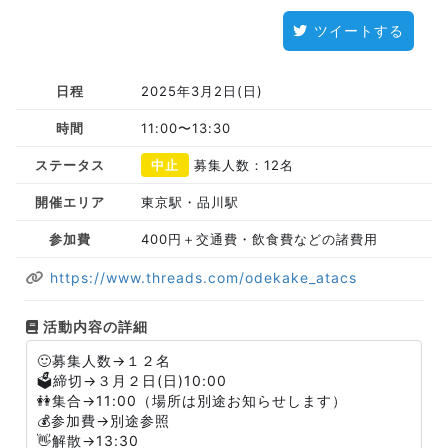
ツイートする
日程
2025年3月2日(日)
時間
11:00〜13:30
ステータス
中止
募集人数：12名
開催エリア
東京駅・品川駅
参加費
400円＋交通費・飲食費などの諸費用
https://www.threads.com/odekake_atacs
活動内容の詳細
🙂募集人数→１２名
🗳️締切→３月２日(日)10:00
👭集合→11:00（場所は別途お知らせします）
💰参加費→別途参照
👋解散→13:30