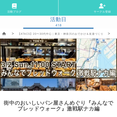
活動ブログ
サークル登録
活動日
418
【ATACS】20〜30代中心｜東京・神奈川のおでかけ＆友達づくり
街中のおいしいパン屋さんめぐり『みんなで
ブレッドウォーク』激戦駅ナカ編