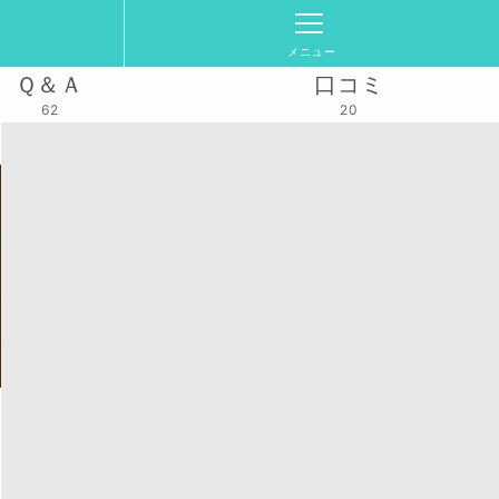
メニュー
Ｑ＆Ａ
口コミ
62
20
活動スケジュール
2025/3/2(日)