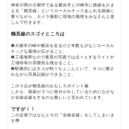
神奈川県の大都市である横浜市と川崎市に路線をかま
える「鶴見線」というローカルチックあふれる路線に
乗りながら、カメラ撮影に現地の風情をみなさんと楽
しんで行きます。
鶴見線のスゴイところは
❶大都市川崎や横浜を走るけど本数も少なくローカル
チックな風情が広がること。
❷工場地帯なので夜景の写真では点々とするライトや
工場特有の雰囲気を残せること。
❸駅構内にはネコが時々ちょこんといて、ネコに癒さ
れながら写真記録ができること。
この３点が鶴見線のおもしろポイント😁
しかも、路線が３つに枝分かれしているためになかな
か全線走破をするのも難しいと言われています。
ですが！！
この企画ではなんとその『全線走破』をしてしまいま
す😳