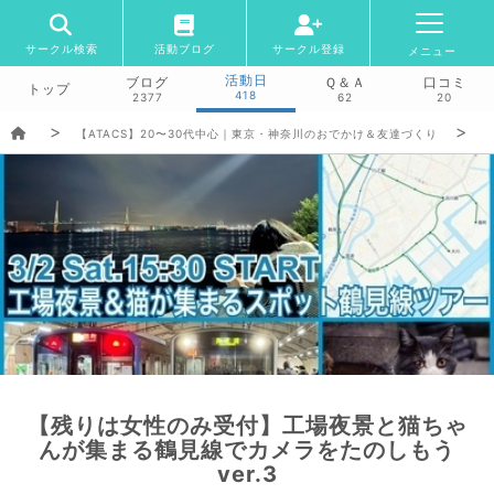
サークル検索
活動ブログ
サークル登録
メニュー
活動日
ブログ
Ｑ＆Ａ
口コミ
トップ
418
2377
62
20
【ATACS】20〜30代中心｜東京・神奈川のおでかけ＆友達づくり
【残りは女性のみ受付】工場夜景と猫ちゃ
んが集まる鶴見線でカメラをたのしもう
ver.3