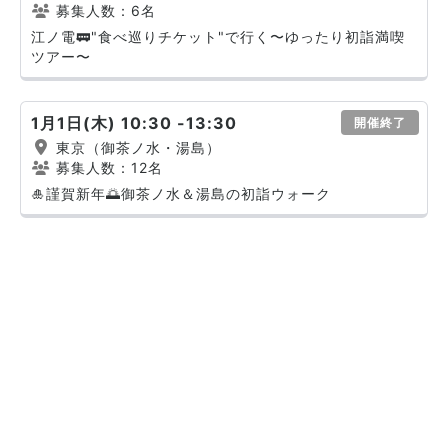
募集人数：6名
江ノ電🚃"食べ巡りチケット"で行く〜ゆったり初詣満喫
ツアー〜
1月1日(木) 10:30 -13:30
開催終了
東京（御茶ノ水・湯島）
募集人数：12名
🎍謹賀新年🌅御茶ノ水＆湯島の初詣ウォーク