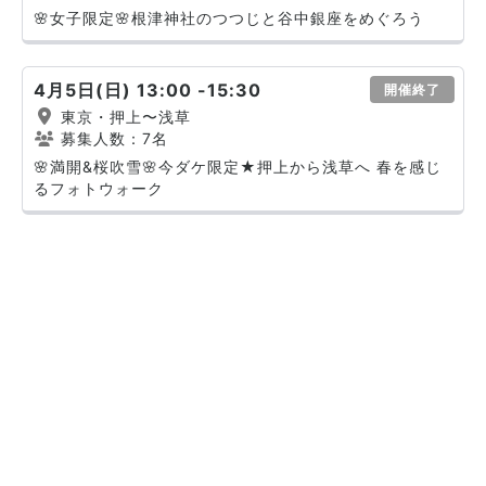
🌸女子限定🌸根津神社のつつじと谷中銀座をめぐろう
4月5日(日) 13:00 -15:30
開催終了
東京・押上〜浅草
募集人数：7名
🌸満開&桜吹雪🌸今ダケ限定★押上から浅草へ 春を感じ
るフォトウォーク