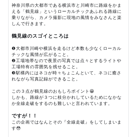
神奈川県の大都市である横浜市と川崎市に路線をかま
える「鶴見線」というローカルチックあふれる路線に
乗りながら、カメラ撮影に現地の風情をみなさんと楽
しんで行きます。
鶴見線のスゴイところは
❶大都市川崎や横浜を走るけど本数も少なくローカル
チックな風情が広がること。
❷工場地帯なので夜景の写真では点々とするライトや
工場特有の雰囲気を残せること。
❸駅構内にはネコが時々ちょこんといて、ネコに癒さ
れながら写真記録ができること。
この３点が鶴見線のおもしろポイント😁
しかも、路線が３つに枝分かれしているためになかな
か全線走破をするのも難しいと言われています。
ですが！！
この企画ではなんとその『全線走破』をしてしまいま
す😳