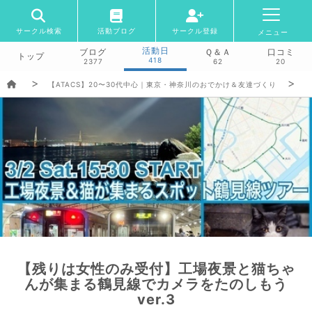
サークル検索
活動ブログ
サークル登録
メニュー
活動日
ブログ
Ｑ＆Ａ
口コミ
トップ
418
2377
62
20
【ATACS】20〜30代中心｜東京・神奈川のおでかけ＆友達づくり
【残りは女性のみ受付】工場夜景と猫ちゃ
んが集まる鶴見線でカメラをたのしもう
ver.3