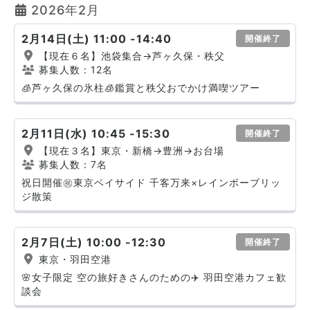
2026年2月
2月14日(土) 11:00 -14:40
開催終了
【現在６名】池袋集合→芦ヶ久保・秩父
募集人数：12名
🧊芦ヶ久保の氷柱🧊鑑賞と秩父おでかけ満喫ツアー
2月11日(水) 10:45 -15:30
開催終了
【現在３名】東京・新橋→豊洲→お台場
募集人数：7名
祝日開催㊗️東京ベイサイド 千客万来×レインボーブリッ
ジ散策
2月7日(土) 10:00 -12:30
開催終了
東京・羽田空港
🌸女子限定 空の旅好きさんのための✈️ 羽田空港カフェ歓
談会