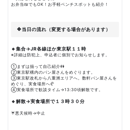
お弁当🍱でもOK！お手軽ベンチスポットも紹介！
🔷当日の流れ（変更する場合があります）
🔹集合→JR各線ほか東京駅１１時
※詳細は防犯上、申込者に個別でお知らせします。
①まずは揃って自己紹介👫
②東京駅構内のパン屋さんをめぐります。
③東京駅改札から八重洲エリアへ。数軒パン屋さんを
めぐり、実食場所へ🥐
④実食場所で歓談タイム→13:30頃解散です。
🔹解散→実食場所で１３時３０分
☔️悪天候時→中止