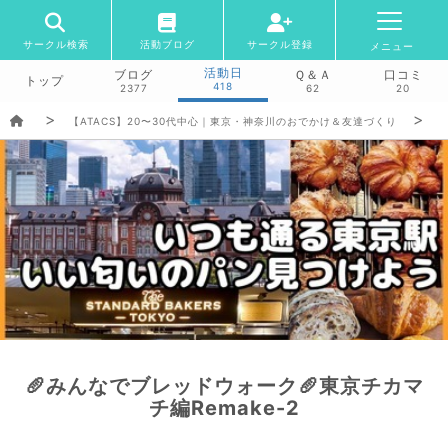
サークル検索
活動ブログ
サークル登録
メニュー
活動日
ブログ
Ｑ＆Ａ
口コミ
トップ
418
2377
62
20
【ATACS】20〜30代中心｜東京・神奈川のおでかけ＆友達づくり
🥖みんなでブレッドウォーク🥖東京チカマ
チ編Remake-2