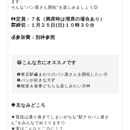
ます」
そんな"パン屋さん開拓"を楽しみましょう😊
👫定員：７名（満席時は増席の場合あり）
🔚締切：１月２５日(日)１０時３０分
💰参加費：別枠参照
😃こんな方にオススメです
❶東京駅🚉まわりのパン屋さんを開拓したい方
❷パンが好きな方🥐
❸散策＆食事どちらも楽しみたい方👫
🔶主なみどころ
★普段は通り過ぎてしまいがちな"駅ナカパン屋さ
ん"をみんなでめぐります🍞
★実はこんなところに！？