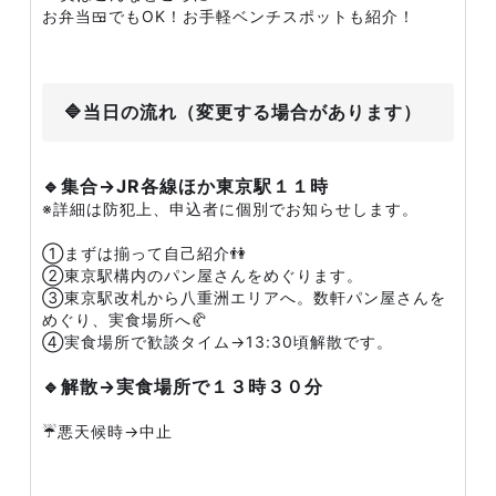
お弁当🍱でもOK！お手軽ベンチスポットも紹介！
🔷当日の流れ（変更する場合があります）
🔹集合→JR各線ほか東京駅１１時
※詳細は防犯上、申込者に個別でお知らせします。
①まずは揃って自己紹介👫
②東京駅構内のパン屋さんをめぐります。
③東京駅改札から八重洲エリアへ。数軒パン屋さんを
めぐり、実食場所へ🥐
④実食場所で歓談タイム→13:30頃解散です。
🔹解散→実食場所で１３時３０分
☔️悪天候時→中止