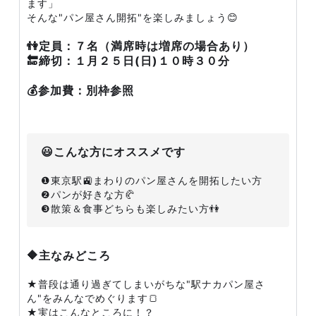
ます」
そんな"パン屋さん開拓"を楽しみましょう😊
👫定員：７名（満席時は増席の場合あり）
🔚締切：１月２５日(日)１０時３０分
💰参加費：別枠参照
😃こんな方にオススメです
❶東京駅🚉まわりのパン屋さんを開拓したい方
❷パンが好きな方🥐
❸散策＆食事どちらも楽しみたい方👫
🔶主なみどころ
★普段は通り過ぎてしまいがちな"駅ナカパン屋さ
ん"をみんなでめぐります🍞
★実はこんなところに！？