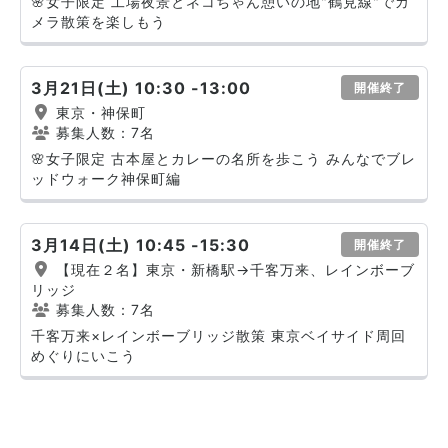
🌸女子限定 工場夜景とネコちゃん憩いの地"鶴見線"でカ
メラ散策を楽しもう
3月21日(土) 10:30 -13:00
開催終了
東京・神保町
募集人数：7名
🌸女子限定 古本屋とカレーの名所を歩こう みんなでブレ
ッドウォーク神保町編
3月14日(土) 10:45 -15:30
開催終了
【現在２名】東京・新橋駅→千客万来、レインボーブ
リッジ
募集人数：7名
千客万来×レインボーブリッジ散策 東京ベイサイド周回
めぐりにいこう