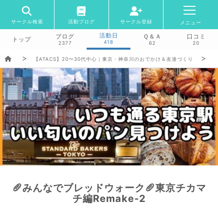
サークル検索
活動ブログ
サークル登録
メニュー
活動日
ブログ
Ｑ＆Ａ
口コミ
トップ
418
2377
62
20
【ATACS】20〜30代中心｜東京・神奈川のおでかけ＆友達づくり
🥖みんなでブレッドウォーク🥖東京チカマ
チ編Remake-2