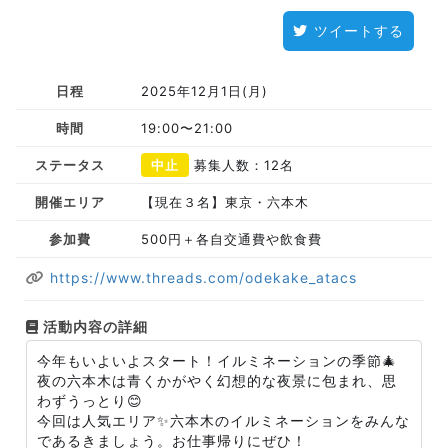
ツイートする
日程
2025年12月1日(月)
時間
19:00〜21:00
ステータス
中止
募集人数：12名
開催エリア
【現在３名】東京・六本木
参加費
500円＋各自交通費や飲食費
https://www.threads.com/odekake_atacs
活動内容の詳細
今年もいよいよスタート！イルミネーションの季節🎄
夜の六本木は青くかがやく幻想的な夜景に包まれ、思
わずうっとり😊
今回は人気エリア✨六本木のイルミネーションをみんな
であるきましょう。お仕事帰りにぜひ！