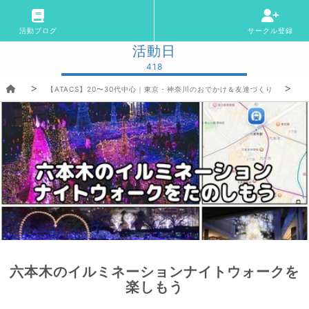
活動ブログ
サークル登録
活動日
418
【ATACS】20〜30代中心｜東京・神奈川のおでかけ＆友達づくり
六本木のイルミネーションナイトウォークを
楽しもう