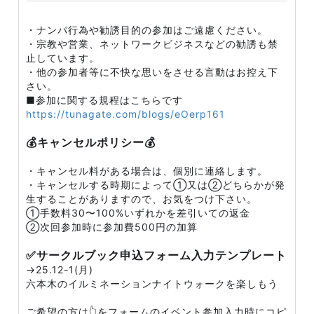
・ナンパ行為や勧誘目的の参加はご遠慮ください。
・宗教や営業、ネットワークビジネスなどの勧誘も禁
止しています。
・他の参加者等に不快な思いをさせる言動はお控え下
さい。
■参加に関する規程はこちらです
https://tunagate.com/blogs/eOerp161
💰キャンセルポリシー💰
・キャンセル料がある場合は、個別に連絡します。
・キャンセルする時期によって①又は②どちらかが発
生することがありますので、お気をつけ下さい。
①手数料30〜100%いずれかを差引いての返金
②次回参加時に参加費500円の加算
✅サークルブック申込フォーム入力テンプレート
→25.12-1(月)
六本木のイルミネーションナイトウォークを楽しもう
ご希望の方は👆をフォームのイベント参加入力時にコピ