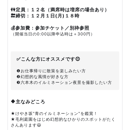
👫定員：１２名（満席時は増席の場合あり）
🔚締切：１２月１日(月)１８時
💰参加費：参加チケット／別枠参照
（開催当日の0:00以降申込時は＋300円）
✅こんな方にオススメです😊
❶お仕事帰りに散策を楽しみたい方
❷幻想的な風情が好きな方
❸六本木のイルミネーション夜景を撮影したい方
🔶主なみどころ
★けやき坂"青のイルミネーション"を鑑賞！
★毛利庭園をはじめ幻想的なひかりのスポットがたく
さんあります😃