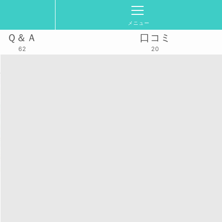
メニュー
Ｑ＆Ａ
口コミ
62
20
活動スケジュール
2025/12/1(月)