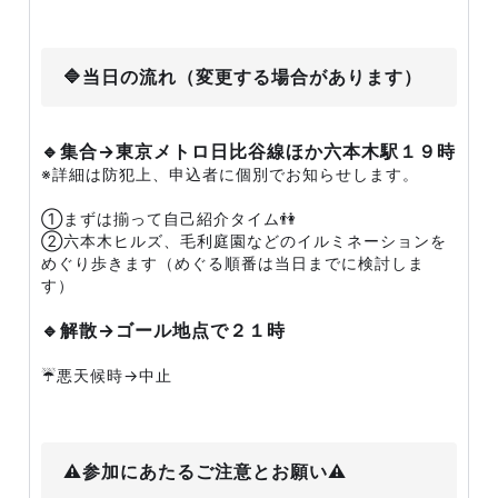
🔷当日の流れ（変更する場合があります）
🔹集合→東京メトロ日比谷線ほか六本木駅１９時
※詳細は防犯上、申込者に個別でお知らせします。
①まずは揃って自己紹介タイム👫
②六本木ヒルズ、毛利庭園などのイルミネーションを
めぐり歩きます（めぐる順番は当日までに検討しま
す）
🔹解散→ゴール地点で２１時
☔️悪天候時→中止
⚠️参加にあたるご注意とお願い⚠️