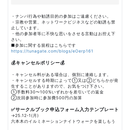
・ナンパ行為や勧誘目的の参加はご遠慮ください。
・宗教や営業、ネットワークビジネスなどの勧誘も禁
止しています。
・他の参加者等に不快な思いをさせる言動はお控え下
さい。
■参加に関する規程はこちらです
https://tunagate.com/blogs/eOerp161
💰キャンセルポリシー💰
・キャンセル料がある場合は、個別に連絡します。
・キャンセルする時期によって①又は②どちらかが発
生することがありますので、お気をつけ下さい。
①手数料30〜100%いずれかを差引いての返金
②次回参加時に参加費500円の加算
✅サークルブック申込フォーム入力テンプレート
→25.12-1(月)
六本木のイルミネーションナイトウォークを楽しもう