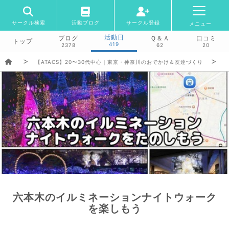
サークル検索
活動ブログ
サークル登録
メニュー
活動日
ブログ
Ｑ＆Ａ
口コミ
トップ
419
2378
62
20
【ATACS】20〜30代中心｜東京・神奈川のおでかけ＆友達づくり
六本木のイルミネーションナイトウォーク
を楽しもう