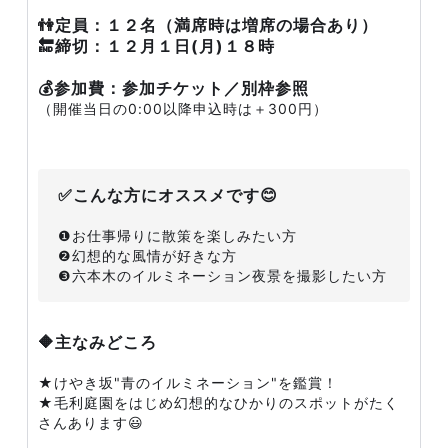
👫定員：１２名（満席時は増席の場合あり）
🔚締切：１２月１日(月)１８時
💰参加費：参加チケット／別枠参照
（開催当日の0:00以降申込時は＋300円）
✅こんな方にオススメです😊
❶お仕事帰りに散策を楽しみたい方
❷幻想的な風情が好きな方
❸六本木のイルミネーション夜景を撮影したい方
🔶主なみどころ
★けやき坂"青のイルミネーション"を鑑賞！
★毛利庭園をはじめ幻想的なひかりのスポットがたく
さんあります😃