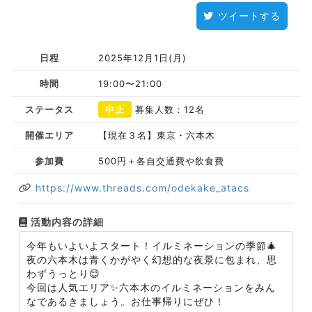
ツイートする
日程
2025年12月1日(月)
時間
19:00〜21:00
ステータス
中止
募集人数：12名
開催エリア
【現在３名】東京・六本木
参加費
500円＋各自交通費や飲食費
https://www.threads.com/odekake_atacs
活動内容の詳細
今年もいよいよスタート！イルミネーションの季節🎄
夜の六本木は青くかがやく幻想的な夜景に包まれ、思
わずうっとり😊
今回は人気エリア✨六本木のイルミネーションをみん
なであるきましょう。お仕事帰りにぜひ！