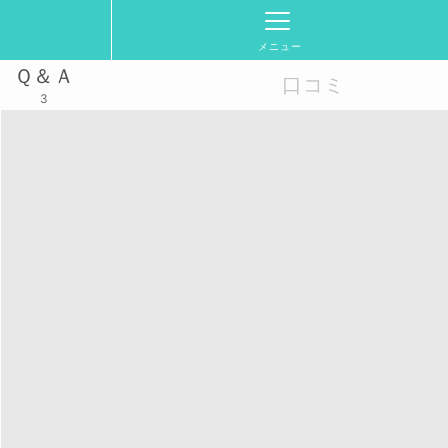
メニュー
Ｑ＆Ａ
口コミ
3
) 日程、時間帯は、ご相談下さい