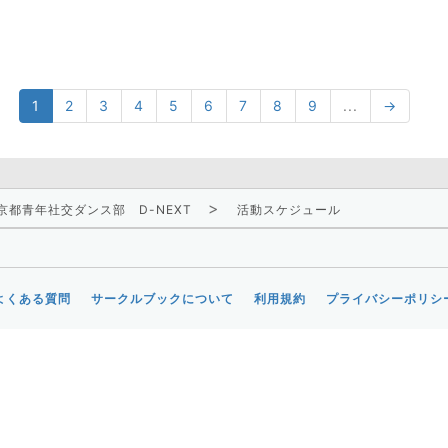
1
2
3
4
5
6
7
8
9
...
→
京都青年社交ダンス部 D-NEXT
活動スケジュール
よくある質問
サークルブックについて
利用規約
プライバシーポリシ