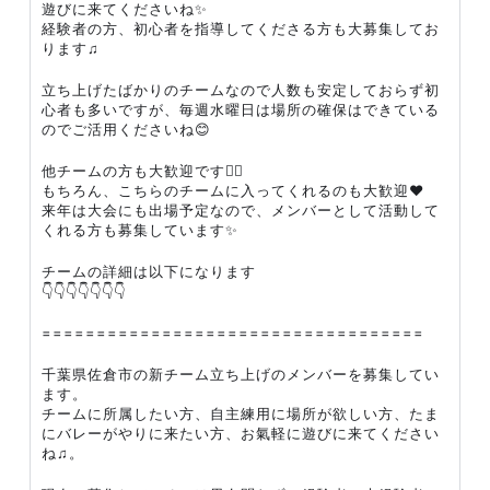
遊びに来てくださいね✨
経験者の方、初心者を指導してくださる方も大募集してお
ります♫
立ち上げたばかりのチームなので人数も安定しておらず初
心者も多いですが、毎週水曜日は場所の確保はできている
のでご活用くださいね😊
他チームの方も大歓迎です🙆‍♀️
もちろん、こちらのチームに入ってくれるのも大歓迎❤︎
来年は大会にも出場予定なので、メンバーとして活動して
くれる方も募集しています✨
チームの詳細は以下になります
👇👇👇👇👇👇👇
===================================
千葉県佐倉市の新チーム立ち上げのメンバーを募集してい
ます。
チームに所属したい方、自主練用に場所が欲しい方、たま
にバレーがやりに来たい方、お氣軽に遊びに来てください
ね♫。