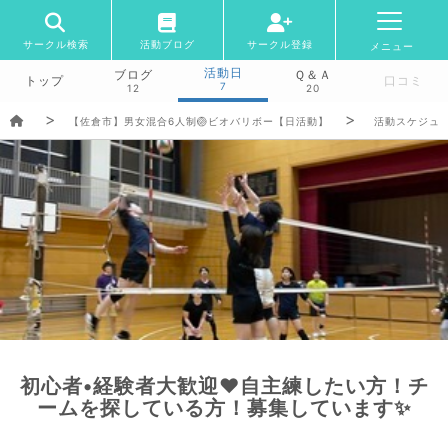
サークル検索
活動ブログ
サークル登録
メニュー
活動日
ブログ
Ｑ＆Ａ
トップ
口コミ
7
12
20
【佐倉市】男女混合6人制🏐ビオバリボー【日活動】
活動スケジュ
初心者•経験者大歓迎❤︎自主練したい方！チ
ームを探している方！募集しています✨