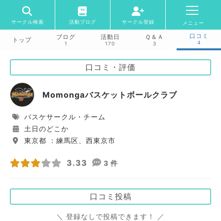
サークル検索
活動ブログ
サークル登録
メニュー
口コミ
ブログ
活動日
Ｑ＆Ａ
トップ
4
1
170
3
口コミ・評価
Momongaバスケットボールクラブ
バスケサークル・チーム
土日のどこか
東京都 ：練馬区、西東京市
3.33
3 件
口コミ投稿
＼ 登録なしで投稿できます！ ／