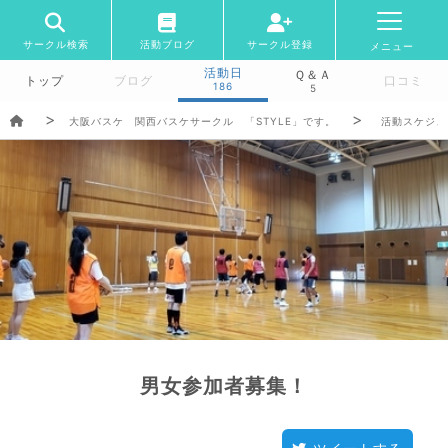
サークル検索
活動ブログ
サークル登録
メニュー
活動日
Ｑ＆Ａ
トップ
ブログ
口コミ
186
5
大阪バスケ 関西バスケサークル 「STYLE」です。
活動スケジュ
男女参加者募集！