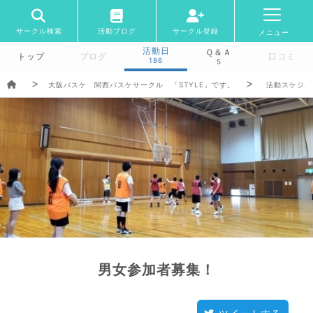
サークル検索
活動ブログ
サークル登録
メニュー
活動日
Ｑ＆Ａ
トップ
ブログ
口コミ
186
5
大阪バスケ 関西バスケサークル 「STYLE」です。
活動スケジュ
男女参加者募集！