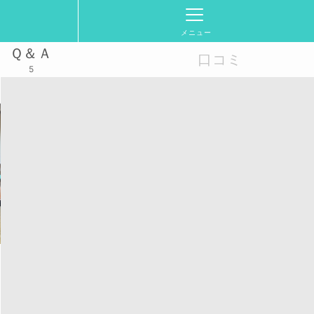
メニュー
Ｑ＆Ａ
口コミ
5
ール
2026/6/14(日)