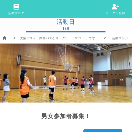
活動ブログ
サークル登録
活動日
186
大阪バスケ 関西バスケサークル 「STYLE」です。
活動スケジュ
男女参加者募集！