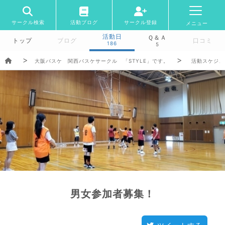
サークル検索
活動ブログ
サークル登録
メニュー
活動日
Ｑ＆Ａ
トップ
ブログ
口コミ
186
5
大阪バスケ 関西バスケサークル 「STYLE」です。
活動スケジュ
男女参加者募集！