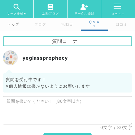
サークル検索
活動ブログ
サークル登録
メニュー
Ｑ＆Ａ
トップ
ブログ
活動日
口コミ
1
質問コーナー
yeglassprophecy
質問を受付中です！
※個人情報は書かないようにお願いします
0文字
/ 80文字