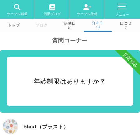
サークル検索
活動ブログ
サークル登録
メニュー
Ｑ＆Ａ
活動日
口コミ
トップ
ブログ
13
31
7
質問コーナー
回答済み
年齢制限はありますか？
blast（ブラスト）