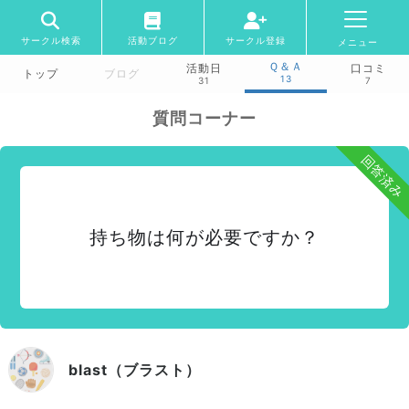
サークル検索
活動ブログ
サークル登録
メニュー
Ｑ＆Ａ
活動日
口コミ
トップ
ブログ
13
31
7
質問コーナー
回答済み
持ち物は何が必要ですか？
blast（ブラスト）