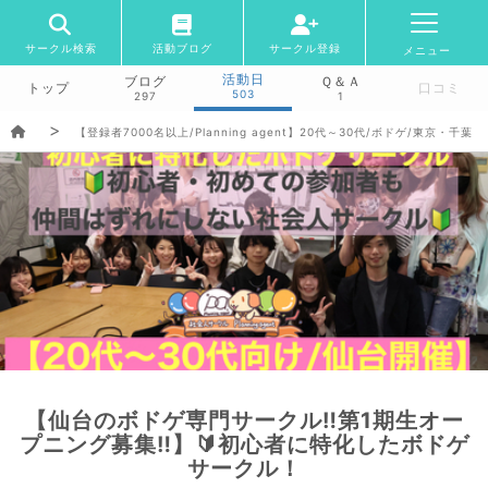
サークル検索
活動ブログ
サークル登録
メニュー
活動日
ブログ
Ｑ＆Ａ
トップ
口コミ
503
297
1
【登録者7000名以上/Planning agent】20代～30代/ボドゲ/東京
【仙台のボドゲ専門サークル‼️第1期生オー
プニング募集‼️】🔰初心者に特化したボドゲ
サークル！