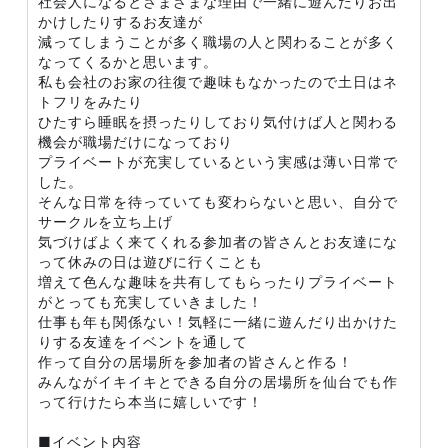
社会人になるとさまざまな理由で一緒に遊んだりお出
かけしたりするお友達が
減ってしまうことが多く職場の人と関わることが多く
なってくるかと思います。
私も会社のお家の往復で趣味もなかったので土日はネ
トフリをみたり
ひたすら睡眠を摂ったりしており気付けば人と関わる
機会が職場だけになっており
プライベートが充実しているという実感は薄い日常で
した。
そんな日常を待っていても変わらないと思い、自分で
サークルを立ち上げ
気づけばよく来てくれる参加者の皆さんとお友達にな
って休みの日は遊びに行くことも
増えて色んな趣味を共有してもらったりプライベート
がとっても充実していきました！
仕事も年も関係ない！気軽に一緒に遊んだり出かけた
りする友達をイベントを通して
作って自分の居場所を参加者の皆さんと作る！
みんながイキイキとできる自分の居場所を仙台でも作
って行けたら本当に嬉しいです！
■イベント内容