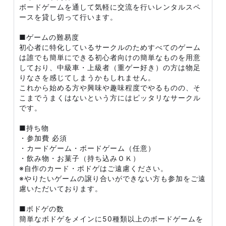
ボードゲームを通して気軽に交流を行いレンタルスペ
ースを貸し切って行います。
■ゲームの難易度
初心者に特化しているサークルのためすべてのゲーム
は誰でも簡単にできる初心者向けの簡単なものを用意
しており、中級車・上級者（重ゲー好き）の方は物足
りなさを感じてしまうかもしれません。
これから始める方や興味や趣味程度でやるものの、そ
こまでうまくはないという方にはピッタリなサークル
です。
■持ち物
・参加費 必須
・カードゲーム・ボードゲーム（任意）
・飲み物・お菓子（持ち込みＯＫ）
※自作のカード・ボドゲはご遠慮ください。
※やりたいゲームの譲り合いができない方も参加をご遠
慮いただいております。
■ボドゲの数
簡単なボドゲをメインに50種類以上のボードゲームを