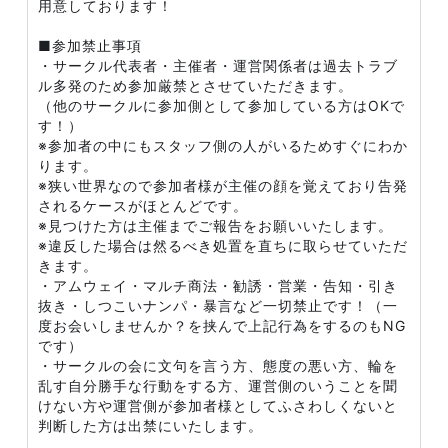
用意しております！
■参加禁止事項
・サークル代表者・主催者・運営関係者は過去トラブ
ル多発のため参加厳禁とさせていただきます。
（他のサークルに参加側として参加している方はOKで
す！）
※参加者の中にもスタッフ側の人がいるためすぐにわか
ります。
※狭い世界なので参加者様が主催の顔を覚えており告発
されるケースがほとんどです。
※見つけた方は主催までご報告をお願いいたします。
※違反した場合は然るべき処置を直ちに取らせていただ
きます。
・アムウェイ・マルチ商法・勧誘・営業・告知・引き
抜き・しつこいナンパ・暴言など一切禁止です！（一
度お会いしませんか？を挟んで上記行為をするのもNG
です）
・サークルの会に文句を言う方、態度の悪い方、輪を
乱す自分勝手な行動をする方、運営側のいうことを聞
けない方や運営側が参加者様としてふさわしくないと
判断した方は出禁にいたします。