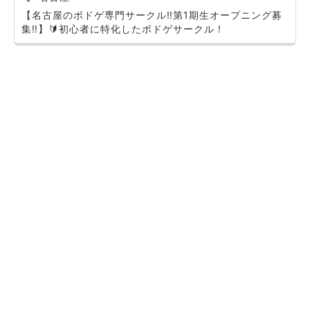
【名古屋のボドゲ専門サークル‼️第1期生オープニング募
集‼️】🔰初心者に特化したボドゲサークル！