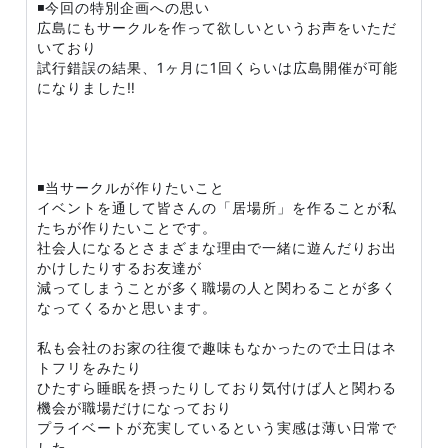
◾️今回の特別企画への思い
広島にもサークルを作って欲しいというお声をいただ
いており
試行錯誤の結果、1ヶ月に1回くらいは広島開催が可能
になりました‼️
◾️当サークルが作りたいこと
イベントを通して皆さんの「居場所」を作ることが私
たちが作りたいことです。
社会人になるとさまざまな理由で一緒に遊んだりお出
かけしたりするお友達が
減ってしまうことが多く職場の人と関わることが多く
なってくるかと思います。
私も会社のお家の往復で趣味もなかったので土日はネ
トフリをみたり
ひたすら睡眠を摂ったりしており気付けば人と関わる
機会が職場だけになっており
プライベートが充実しているという実感は薄い日常で
した。