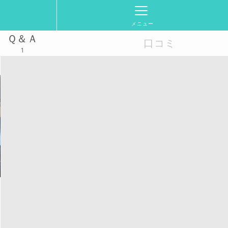
メニュー
Ｑ＆Ａ
口コミ
1
・千葉・神奈川・大阪・京都・名古屋・天神・広島開催！
活動スケジュール
2026