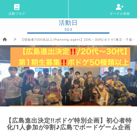
活動ブログ
サークル登録
活動日
503
【登録者7000名以上/Planning agent】20代～30代/ボドゲ/東京
【広島進出決定‼️ボドゲ特別企画】初心者特
化/1人参加が9割♪広島でボードゲーム企画