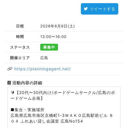
ツイートする
日程
2026年6月6日(土)
時間
13:00〜16:00
ステータス
募集中
開催エリア
広島
https://planningagent.net/
活動内容の詳細
🔰【20代〜30代向け/ボードゲームサークル/広島のボ
ードゲーム企画】
■集合・実施場所
広島県広島市南区京橋町1-3ＷＡＫＯ広島駅前ビル ８
０４ ふれあい貸し会議室 広島No154