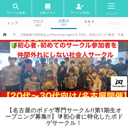
サークル検索
活動ブログ
サークル登録
メニュー
活動日
ブログ
Ｑ＆Ａ
トップ
口コミ
503
297
1
【登録者7000名以上/Planning agent】20代～30代/ボドゲ/東京
【名古屋のボドゲ専門サークル‼️第1期生オ
ープニング募集‼️】🔰初心者に特化したボド
ゲサークル！