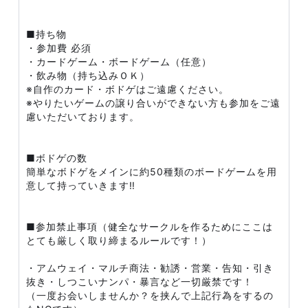
■持ち物
・参加費 必須
・カードゲーム・ボードゲーム（任意）
・飲み物（持ち込みＯＫ）
※自作のカード・ボドゲはご遠慮ください。
※やりたいゲームの譲り合いができない方も参加をご遠
慮いただいております。
■ボドゲの数
簡単なボドゲをメインに約50種類のボードゲームを用
意して持っていきます‼️
■参加禁止事項（健全なサークルを作るためにここは
とても厳しく取り締まるルールです！）
・アムウェイ・マルチ商法・勧誘・営業・告知・引き
抜き・しつこいナンパ・暴言など一切厳禁です！
（一度お会いしませんか？を挟んで上記行為をするの