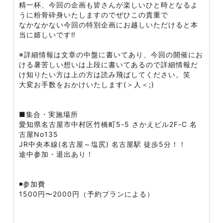
精一杯、今回の企画も皆さんが楽しいひと時となるよ
うに粉骨砕身いたしますのでぜひこの貴重で
なかなかない今回の特別企画にお越しいただけると本
当に嬉しいです‼️
※詳細情報は文章の中盤に書いてあり、今回の開催にお
ける暑苦しい想いは上段に書いてあるので詳細情報だ
け知りたい方は上の方は読み飛ばしてください。笑
大変お手数をおかけいたします(＞人＜;)
■集合・実施場所
愛知県名古屋市中村区竹橋町5-5 さかえビル2F-C 名
古屋No135
JR中央本線(名古屋～塩尻) 名古屋駅 徒歩5分！！
途中参加・退出あり！
◾️参加費
1500円〜2000円（予約プランによる）