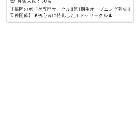
募集人数：30名
【福岡のボドゲ専門サークル‼️第1期生オープニング募集‼️
天神開催】🔰初心者に特化したボドゲサークル♟️