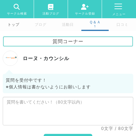
サークル検索
活動ブログ
サークル登録
メニュー
Ｑ＆Ａ
トップ
ブログ
活動日
口コミ
1
質問コーナー
ローヌ・カウンシル
質問を受付中です！
※個人情報は書かないようにお願いします
0文字
/ 80文字