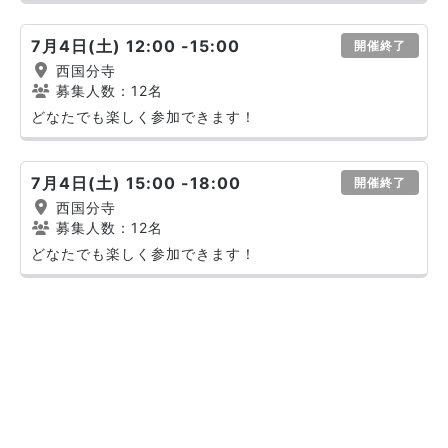
7月4日(土) 12:00 -15:00
開催終了
西国分寺
募集人数：12名
どなたでも楽しく参加できます！
7月4日(土) 15:00 -18:00
開催終了
西国分寺
募集人数：12名
どなたでも楽しく参加できます！