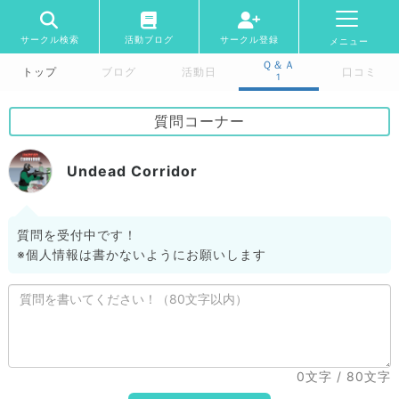
サークル検索
活動ブログ
サークル登録
メニュー
Ｑ＆Ａ
トップ
ブログ
活動日
口コミ
1
質問コーナー
Undead Corridor
質問を受付中です！
※個人情報は書かないようにお願いします
0文字
/ 80文字