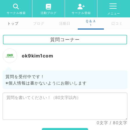
サークル検索
活動ブログ
サークル登録
メニュー
Ｑ＆Ａ
トップ
ブログ
活動日
口コミ
1
質問コーナー
ok9kim1com
質問を受付中です！
※個人情報は書かないようにお願いします
0文字
/ 80文字