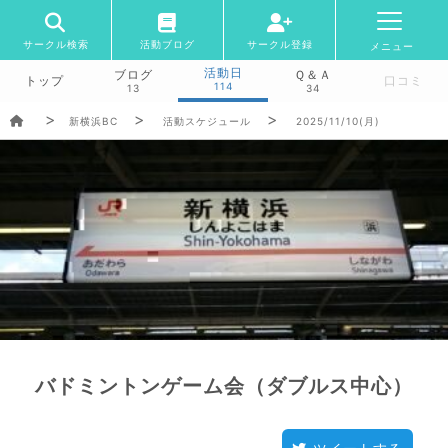
サークル検索
活動ブログ
サークル登録
メニュー
活動日
ブログ
Ｑ＆Ａ
トップ
口コミ
114
13
34
新横浜BC
活動スケジュール
2025/11/10(月)
バドミントンゲーム会（ダブルス中心）