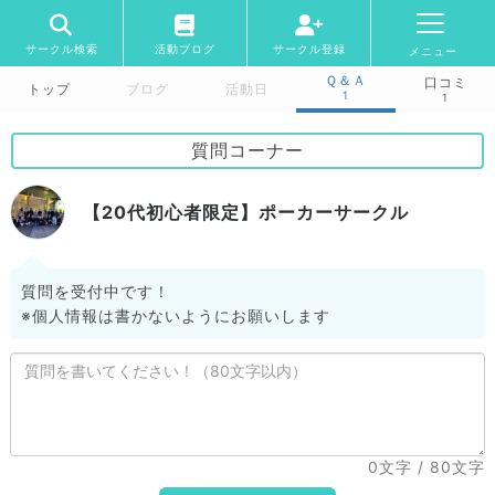
サークル検索
活動ブログ
サークル登録
メニュー
Ｑ＆Ａ
口コミ
トップ
ブログ
活動日
1
1
質問コーナー
【20代初心者限定】ポーカーサークル
質問を受付中です！
※個人情報は書かないようにお願いします
0文字
/ 80文字