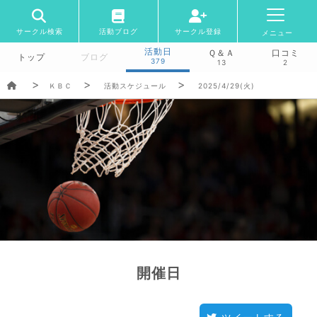
サークル検索
活動ブログ
サークル登録
メニュー
活動日
Ｑ＆Ａ
口コミ
トップ
ブログ
379
13
2
ＫＢＣ
活動スケジュール
2025/4/29(火)
開催日