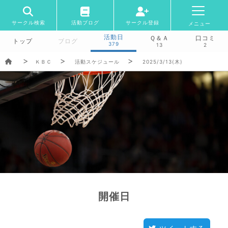
サークル検索
活動ブログ
サークル登録
メニュー
活動日
Ｑ＆Ａ
口コミ
トップ
ブログ
379
13
2
ＫＢＣ
活動スケジュール
2025/3/13(木)
開催日