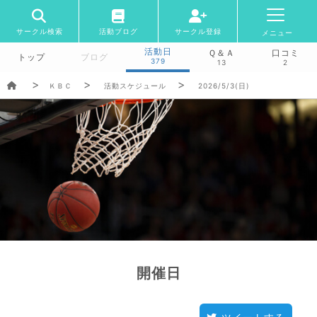
サークル検索
活動ブログ
サークル登録
メニュー
活動日
Ｑ＆Ａ
口コミ
トップ
ブログ
379
13
2
ＫＢＣ
活動スケジュール
2026/5/3(日)
開催日