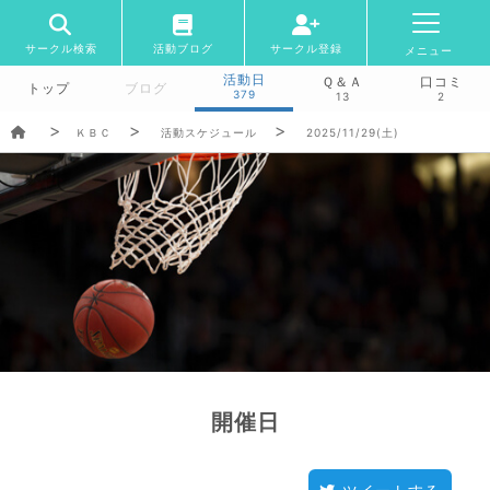
サークル検索
活動ブログ
サークル登録
メニュー
活動日
Ｑ＆Ａ
口コミ
トップ
ブログ
379
13
2
ＫＢＣ
活動スケジュール
2025/11/29(土)
開催日