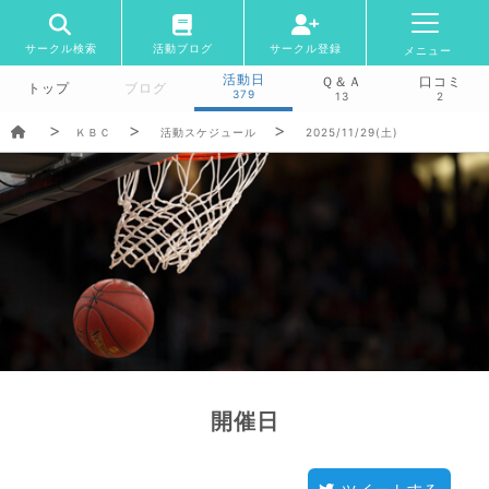
サークル検索
活動ブログ
サークル登録
メニュー
活動日
Ｑ＆Ａ
口コミ
トップ
ブログ
379
13
2
ＫＢＣ
活動スケジュール
2025/11/29(土)
開催日