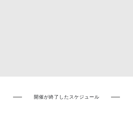
開催が終了したスケジュール