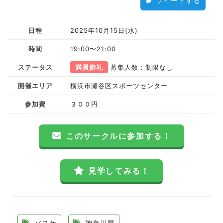
ツイートする
日程
2025年10月15日(水)
時間
19:00〜21:00
ステータス
満員御礼
募集人数：制限なし
開催エリア
横浜市瀬谷区スポーツセンター
参加費
３００円
このサークルに参加する！
見学してみる！
バスケ
神奈川県