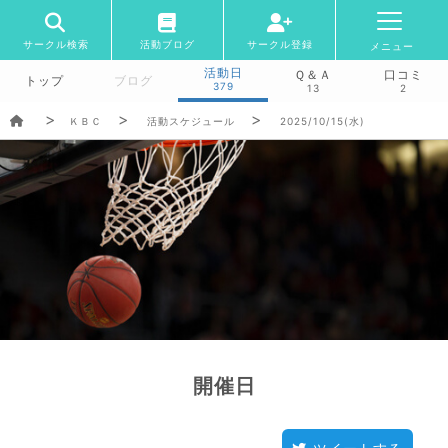
サークル検索
活動ブログ
サークル登録
メニュー
活動日
Ｑ＆Ａ
口コミ
トップ
ブログ
379
13
2
ＫＢＣ
活動スケジュール
2025/10/15(水)
開催日