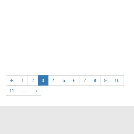
←
1
2
3
4
5
6
7
8
9
10
11
...
→