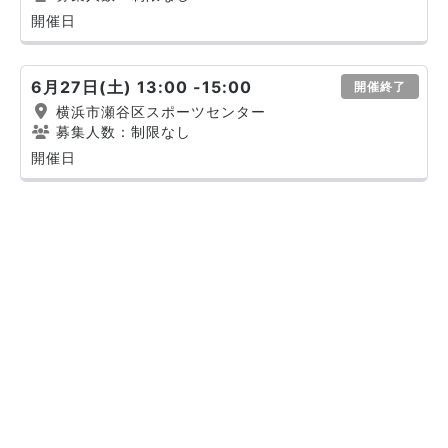
開催日
6月27日(土) 13:00 -15:00
開催終了
横浜市瀬谷区スポーツセンター
募集人数：制限なし
開催日