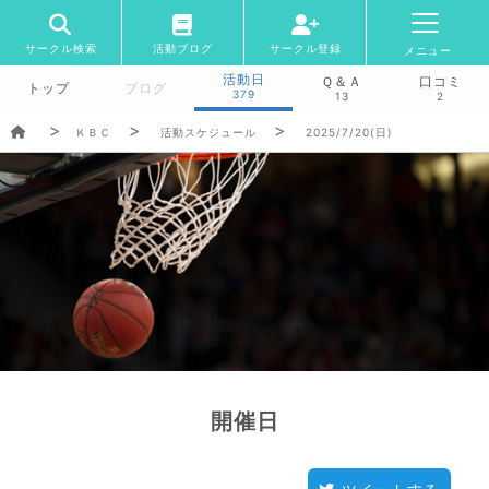
サークル検索
活動ブログ
サークル登録
メニュー
活動日
Ｑ＆Ａ
口コミ
トップ
ブログ
379
13
2
ＫＢＣ
活動スケジュール
2025/7/20(日)
開催日