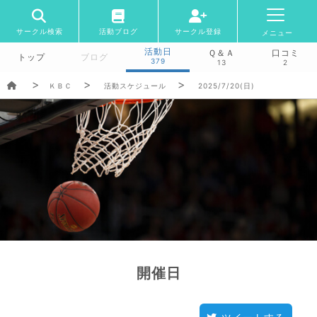
サークル検索
活動ブログ
サークル登録
メニュー
活動日
Ｑ＆Ａ
口コミ
トップ
ブログ
379
13
2
ＫＢＣ
活動スケジュール
2025/7/20(日)
開催日