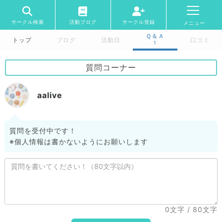
サークル検索
活動ブログ
サークル登録
メニュー
Ｑ＆Ａ
トップ
ブログ
活動日
口コミ
1
質問コーナー
aalive
質問を受付中です！
※個人情報は書かないようにお願いします
0文字
/ 80文字