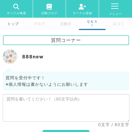
サークル検索
活動ブログ
サークル登録
メニュー
Ｑ＆Ａ
トップ
ブログ
活動日
口コミ
1
質問コーナー
888new
質問を受付中です！
※個人情報は書かないようにお願いします
0文字
/ 80文字