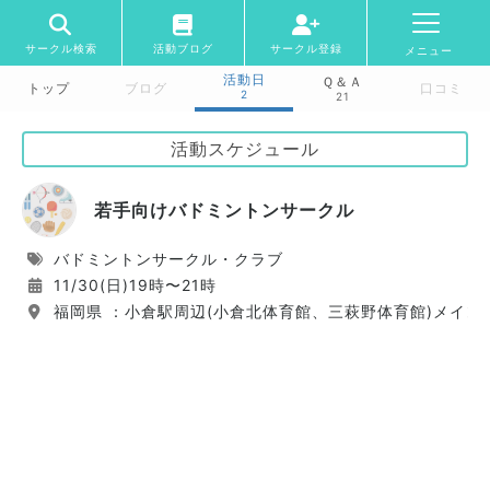
サークル検索
活動ブログ
サークル登録
メニュー
活動日
Ｑ＆Ａ
トップ
ブログ
口コミ
2
21
活動スケジュール
若手向けバドミントンサークル
バドミントンサークル・クラブ
11/30(日)19時〜21時
福岡県 ：小倉駅周辺(小倉北体育館、三萩野体育館)メイン