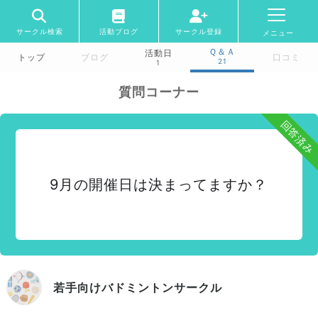
サークル検索
活動ブログ
サークル登録
メニュー
Ｑ＆Ａ
活動日
トップ
ブログ
口コミ
21
1
質問コーナー
回答済み
9月の開催日は決まってますか？
若手向けバドミントンサークル