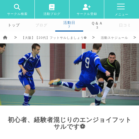
サークル検索
活動ブログ
サークル登録
メニュー
活動日
Ｑ＆Ａ
トップ
ブログ
口コミ
7
3
【大阪】【20代】フットサルしましょう⚽️
活動スケジュール
初心者、経験者混じりのエンジョイフット
サルです⚽️