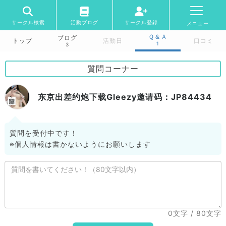
サークル検索
活動ブログ
サークル登録
メニュー
Ｑ＆Ａ
ブログ
トップ
活動日
口コミ
1
3
質問コーナー
东京出差约炮下载Gleezy邀请码：JP84434
質問を受付中です！
※個人情報は書かないようにお願いします
0文字
/ 80文字