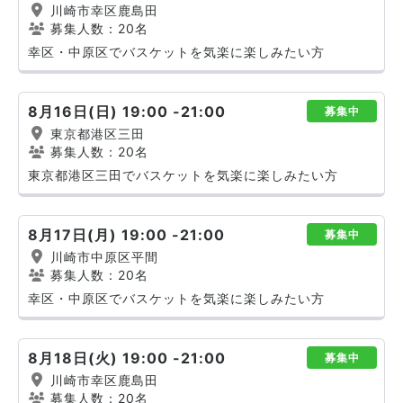
川崎市幸区鹿島田
募集人数：20名
幸区・中原区でバスケットを気楽に楽しみたい方
8月16日(日) 19:00 -21:00
募集中
東京都港区三田
募集人数：20名
東京都港区三田でバスケットを気楽に楽しみたい方
8月17日(月) 19:00 -21:00
募集中
川崎市中原区平間
募集人数：20名
幸区・中原区でバスケットを気楽に楽しみたい方
8月18日(火) 19:00 -21:00
募集中
川崎市幸区鹿島田
募集人数：20名