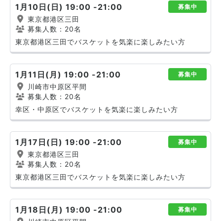
1月10日(日) 19:00 -21:00
募集中
東京都港区三田
募集人数：20名
東京都港区三田でバスケットを気楽に楽しみたい方
1月11日(月) 19:00 -21:00
募集中
川崎市中原区平間
募集人数：20名
幸区・中原区でバスケットを気楽に楽しみたい方
1月17日(日) 19:00 -21:00
募集中
東京都港区三田
募集人数：20名
東京都港区三田でバスケットを気楽に楽しみたい方
1月18日(月) 19:00 -21:00
募集中