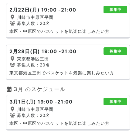
2月22日(月) 19:00 -21:00
募集中
川崎市中原区平間
募集人数：20名
幸区・中原区でバスケットを気楽に楽しみたい方
2月28日(日) 19:00 -21:00
募集中
東京都港区三田
募集人数：20名
東京都港区三田でバスケットを気楽に楽しみたい方
3月 のスケジュール
3月1日(月) 19:00 -21:00
募集中
川崎市中原区平間
募集人数：20名
幸区・中原区でバスケットを気楽に楽しみたい方