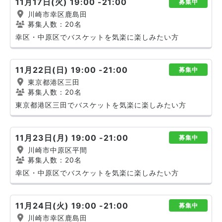
11月17日(火) 19:00 -21:00
募集中
川崎市幸区鹿島田
募集人数：20名
幸区・中原区でバスケットを気楽に楽しみたい方
11月22日(日) 19:00 -21:00
募集中
東京都港区三田
募集人数：20名
東京都港区三田でバスケットを気楽に楽しみたい方
11月23日(月) 19:00 -21:00
募集中
川崎市中原区平間
募集人数：20名
幸区・中原区でバスケットを気楽に楽しみたい方
11月24日(火) 19:00 -21:00
募集中
川崎市幸区鹿島田