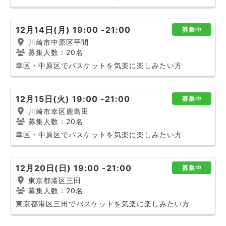
12月14日(月) 19:00 -21:00
募集中
川崎市中原区平間
募集人数：20名
幸区・中原区でバスケットを気楽に楽しみたい方
12月15日(火) 19:00 -21:00
募集中
川崎市幸区鹿島田
募集人数：20名
幸区・中原区でバスケットを気楽に楽しみたい方
12月20日(日) 19:00 -21:00
募集中
東京都港区三田
募集人数：20名
東京都港区三田でバスケットを気楽に楽しみたい方