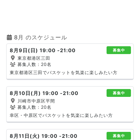
8月 のスケジュール
8月9日(日) 19:00 -21:00
募集中
東京都港区三田
募集人数：20名
東京都港区三田でバスケットを気楽に楽しみたい方
8月10日(月) 19:00 -21:00
募集中
川崎市中原区平間
募集人数：20名
幸区・中原区でバスケットを気楽に楽しみたい方
8月11日(火) 19:00 -21:00
募集中