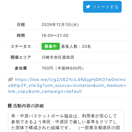
ツイートする
日程
2026年12月1日(火)
時間
19:00〜21:00
ステータス
募集中
募集人数：20名
開催エリア
川崎市幸区鹿島田
参加費
700円（半面時600円）
https://line.me/ti/g2/t82YciL4RjkjgHjDKO1w0mImx
v6KlpZP_xhk3g?utm_source=invitation&utm_medium=
link_copy&utm_campaign=default
活動内容の詳細
幸・中原バスケットボール協会は、利用者が安心して
参加できるよう幸区・中原区で厳しい基準をクリアし
た団体で構成された組織です。 （一部東京都港区の団