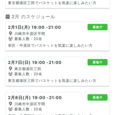
東京都港区三田でバスケットを気楽に楽しみたい方
2月 のスケジュール
2月1日(月) 19:00 -21:00
募集中
川崎市中原区平間
募集人数：20名
幸区・中原区でバスケットを気楽に楽しみたい方
2月7日(日) 19:00 -21:00
募集中
東京都港区三田
募集人数：20名
東京都港区三田でバスケットを気楽に楽しみたい方
2月8日(月) 19:00 -21:00
募集中
川崎市中原区平間
募集人数：20名