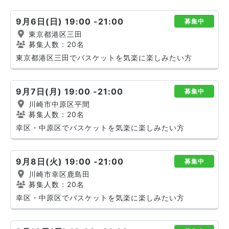
9月6日(日) 19:00 -21:00
募集中
東京都港区三田
募集人数：20名
東京都港区三田でバスケットを気楽に楽しみたい方
9月7日(月) 19:00 -21:00
募集中
川崎市中原区平間
募集人数：20名
幸区・中原区でバスケットを気楽に楽しみたい方
9月8日(火) 19:00 -21:00
募集中
川崎市幸区鹿島田
募集人数：20名
幸区・中原区でバスケットを気楽に楽しみたい方