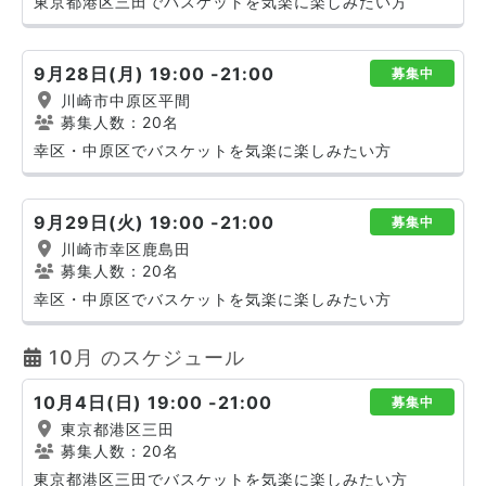
東京都港区三田でバスケットを気楽に楽しみたい方
9月28日(月) 19:00 -21:00
募集中
川崎市中原区平間
募集人数：20名
幸区・中原区でバスケットを気楽に楽しみたい方
9月29日(火) 19:00 -21:00
募集中
川崎市幸区鹿島田
募集人数：20名
幸区・中原区でバスケットを気楽に楽しみたい方
10月 のスケジュール
10月4日(日) 19:00 -21:00
募集中
東京都港区三田
募集人数：20名
東京都港区三田でバスケットを気楽に楽しみたい方