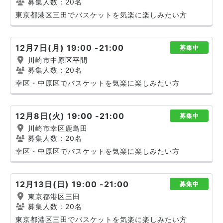
募集人数：20名
東京都港区三田でバスケットを気楽に楽しみたい方
12月7日(月) 19:00 -21:00
募集中
川崎市中原区平間
募集人数：20名
幸区・中原区でバスケットを気楽に楽しみたい方
12月8日(火) 19:00 -21:00
募集中
川崎市幸区鹿島田
募集人数：20名
幸区・中原区でバスケットを気楽に楽しみたい方
12月13日(日) 19:00 -21:00
募集中
東京都港区三田
募集人数：20名
東京都港区三田でバスケットを気楽に楽しみたい方