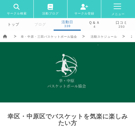
サークル検索
活動ブログ
サークル登録
メニュー
活動日
Ｑ＆Ａ
口コミ
トップ
ブログ
339
4
250
幸・中原・三田バスケットボール協会
活動スケジュール
20
幸区・中原区でバスケットを気楽に楽しみ
たい方