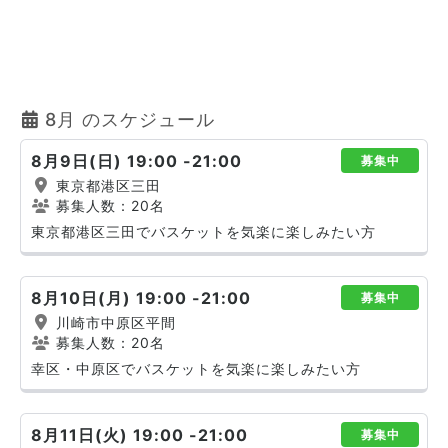
8月 のスケジュール
8月9日(日) 19:00 -21:00
募集中
東京都港区三田
募集人数：20名
東京都港区三田でバスケットを気楽に楽しみたい方
8月10日(月) 19:00 -21:00
募集中
川崎市中原区平間
募集人数：20名
幸区・中原区でバスケットを気楽に楽しみたい方
8月11日(火) 19:00 -21:00
募集中