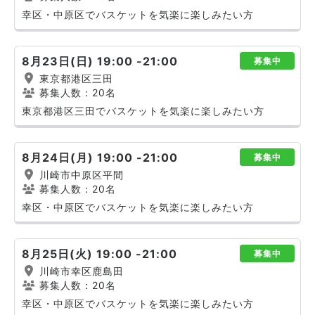
幸区・中原区でバスケットを気楽に楽しみたい方
8月23日(日) 19:00 -21:00
募集中
東京都港区三田
募集人数：20名
東京都港区三田でバスケットを気楽に楽しみたい方
8月24日(月) 19:00 -21:00
募集中
川崎市中原区平間
募集人数：20名
幸区・中原区でバスケットを気楽に楽しみたい方
8月25日(火) 19:00 -21:00
募集中
川崎市幸区鹿島田
募集人数：20名
幸区・中原区でバスケットを気楽に楽しみたい方