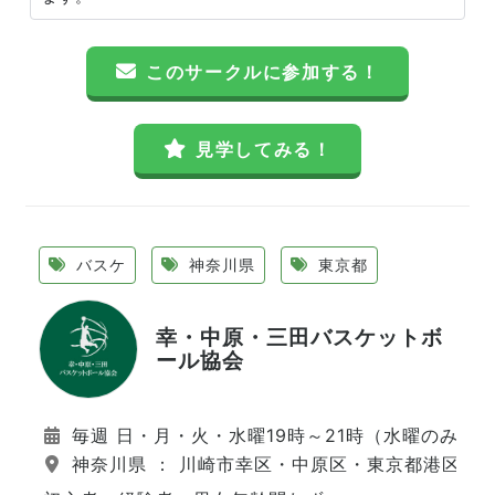
このサークルに参加する！
見学してみる！
バスケ
神奈川県
東京都
幸・中原・三田バスケットボ
ール協会
毎週 日・月・火・水曜19時～21時（水曜のみ隔
神奈川県 ： 川崎市幸区・中原区・東京都港区