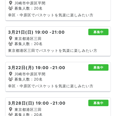
川崎市中原区平間
募集人数：20名
幸区・中原区でバスケットを気楽に楽しみたい方
3月21日(日) 19:00 -21:00
募集中
東京都港区三田
募集人数：20名
東京都港区三田でバスケットを気楽に楽しみたい方
3月22日(月) 19:00 -21:00
募集中
川崎市中原区平間
募集人数：20名
幸区・中原区でバスケットを気楽に楽しみたい方
3月28日(日) 19:00 -21:00
募集中
東京都港区三田
募集人数：20名