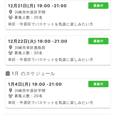
12月21日(月) 19:00 -21:00
募集中
川崎市中原区平間
募集人数：20名
幸区・中原区でバスケットを気楽に楽しみたい方
12月22日(火) 19:00 -21:00
募集中
川崎市幸区鹿島田
募集人数：20名
幸区・中原区でバスケットを気楽に楽しみたい方
1月 のスケジュール
1月4日(月) 19:00 -21:00
募集中
川崎市中原区平間
募集人数：20名
幸区・中原区でバスケットを気楽に楽しみたい方