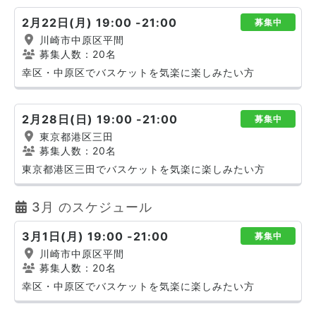
2月22日(月) 19:00 -21:00
募集中
川崎市中原区平間
募集人数：20名
幸区・中原区でバスケットを気楽に楽しみたい方
2月28日(日) 19:00 -21:00
募集中
東京都港区三田
募集人数：20名
東京都港区三田でバスケットを気楽に楽しみたい方
3月 のスケジュール
3月1日(月) 19:00 -21:00
募集中
川崎市中原区平間
募集人数：20名
幸区・中原区でバスケットを気楽に楽しみたい方