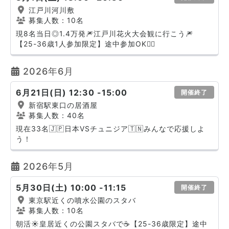
江戸川河川敷
募集人数：10名
現8名当日◎1.4万発🎆江戸川花火大会観に行こう🎆
【25-36歳1人参加限定】途中参加OK🙆‍♀️
2026年6月
6月21日(日) 12:30 -15:00
開催終了
新宿駅東口の居酒屋
募集人数：40名
現在33名🇯🇵日本VSチュニジア🇹🇳みんなで応援しよ
う！
2026年5月
5月30日(土) 10:00 -11:15
開催終了
東京駅近くの噴水公園のスタバ
募集人数：10名
朝活☀️皇居近くの公園スタバで☕️【25-36歳限定】途中