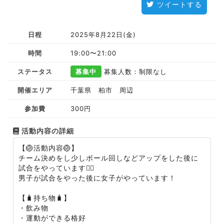
ツイートする
日程
2025年8月22日(金)
時間
19:00〜21:00
ステータス
募集中
募集人数：制限なし
開催エリア
千葉県 柏市 周辺
参加費
300円
活動内容の詳細
【🏐活動内容🏐】
チーム決めをし少しボール回しなどアップをした後に
試合をやっています🙆‍♀️
男子が試合をやった後に女子がやっています！
【🧳持ち物🧳】
・飲み物
・運動ができる格好