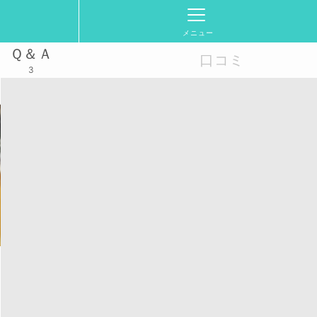
メニュー
Ｑ＆Ａ
口コミ
3