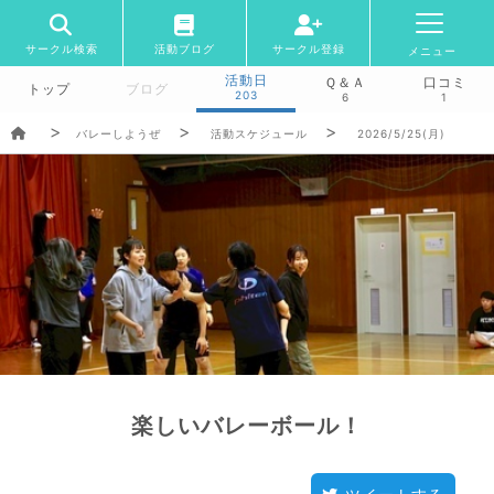
サークル検索
活動ブログ
サークル登録
メニュー
活動日
Ｑ＆Ａ
口コミ
トップ
ブログ
203
6
1
バレーしようぜ
活動スケジュール
2026/5/25(月)
楽しいバレーボール！