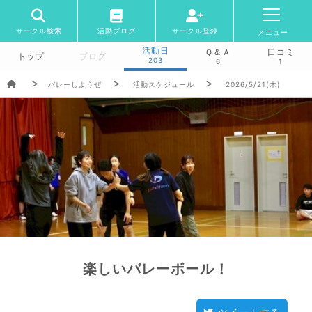
サークル検索
活動ブログ
サークル登録
メニュー
活動日
Ｑ＆Ａ
口コミ
トップ
ブログ
203
6
1
バレーしようぜ
活動スケジュール
2026/5/21(木)
楽しいバレーボール！