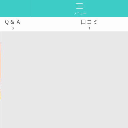
メニュー
Ｑ＆Ａ
口コミ
6
1