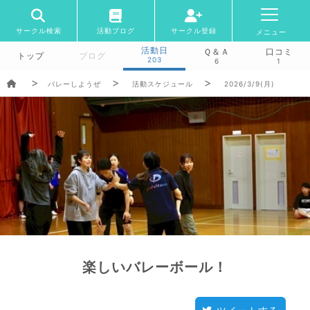
サークル検索
活動ブログ
サークル登録
メニュー
活動日
Ｑ＆Ａ
口コミ
トップ
ブログ
203
6
1
バレーしようぜ
活動スケジュール
2026/3/9(月)
楽しいバレーボール！